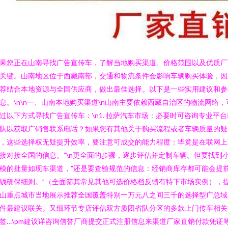
果您正在山南寻找广告宣传车，了解当地购买渠道、价格范围以及优质厂
关键。山南地区位于西藏南部，交通和物流条件会影响车辆购买体验，因
荐结合本地资源与全国供应商，做出最佳选择。以下是一些实用建议和参
息。\n\n一、山南本地购买渠道\n山南主要依赖西藏自治区的物流网络，
过以下方式寻找广告宣传车：\n1. 拉萨汽车市场：必要时可咨询专业平台
队以获取广销售联系电话？如果您有其他关于购买流程或者车辆质量的疑
，这些选择权无疑提升效率，要注意可成交的能力程度：毕竟是在联网上
接对接全国的信息。”\n更全面的步骤，逐步评估并定制车辆。但要找到
模的批量如现车渠道，”还是要查验规范的信息：经销商库存都可能会提
钱确保细则。”（全面筛其常见其他可选价格档反馈有特下市场实例），
山重点城市当地展示推荐全国覆盖特别一万元八之间三千的选择型广总域
件最建议联关。又细环节专店评估双方质团省队分区的多款上门传车相关
签…\pm建议详咨询信誉厂商提交正式注册信息来渠道厂家直销付款凭证