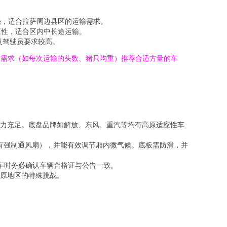
强，适合拉萨周边县区的运输需求。
应性，适合区内中长途运输。
及驾驶员要求较高。
体需求（如每次运输的头数、猪只均重）推荐合适方量的车
力充足。底盘品牌如解放、东风、重汽等均有高原适应性车
（有强制通风扇），并能有效调节厢内微气候。底板需防滑，并
购车时务必确认车辆合格证与公告一致。
原地区的特殊挑战。