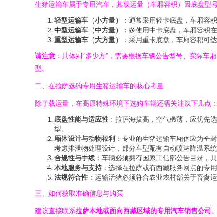
生猪运输车属于专用汽车，其载运量（车厢容积）因底盘型
轻型运输车（小方量）
：通常采用轻卡底盘，车厢容
中型运输车（中方量）
：多使用中卡底盘，车厢容积
重型运输车（大方量）
：采用重卡底盘，车厢容积可
请注意
：具体到“多少方”，需要根据车辆公告型号、实际车
型。
二、在拉萨选购专用生猪运输车的核心考量
除了载运量，在高原特殊环境下选购车辆还需关注以下几点
底盘性能与适应性
：拉萨海拔高，空气稀薄，应优先选
型。
厢体设计与动物福利
：专业的生猪运输车厢体应为全封
考虑排泄物处理设计，部分车型配有自动喷淋降温系统
合规性与手续
：车辆必须拥有国家工信部公告目录，具
本地服务与支持
：选择在拉萨或有西藏服务网点的专用
法规符合性
：运输活猪必须符合农业农村部关于畜禽运
三、如何获取准确信息与购买
建议直接联系
拉萨本地或面向西藏区域的专用汽车销售公司