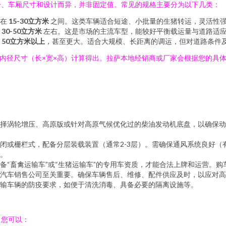
号、车厢尺寸和设计而异，并非固定值。常见的规格主要分为以下几类：
积在
15-30立方米
之间。这类车辆适合短途、小批量的生猪转运，灵活性
在
30-50立方米
左右。这是市场的主流车型，能较好平衡载运量与道路适
达
50立方米以上
，甚至更大。适合大规模、长距离的调运，但对道路条件
厢内径尺寸（长×宽×高）计算得出。拉萨本地经销商或厂家会根据您的具
：
择涡轮增压、高原版或针对高原气候优化过的柴油发动机底盘，以确保动
闭或栅栏式，配备分层装载装置（通常2-3层）。需确保通风系统良好
。
备“畜禽运输车”或“生猪运输车”的专用车资质，才能合法上牌和运营。
汽车销售公司至关重要。确保车辆售后、维修、配件供应及时，以应对高
输车辆的防疫要求，如便于清洗消毒、具备必要的隔离设施等。
。您可以：