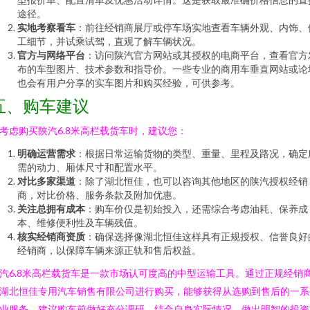
途径。
实地考察看车
：前往经销商展厅或停车场实地查看车辆外观、内饰、
工细节，并试乘试驾，直观了解车辆状况。
官方与网络平台
：访问陕汽官方网站或其授权的电商平台，查看官方
布的车型图片、技术参数和指导价。一些专业的商用车垂直网站或论
也会有用户分享的实车图片和购买经验，可供参考。
五、购车建议
考虑购买陕汽6.8米高栏载货车时，建议您：
明确运营需求
：根据日常运输货物的类型、重量、里程及路况，确定
需的动力、厢体尺寸和配置水平。
对比多家渠道
：除了湖北恒佳，也可以咨询其他地区的陕汽授权经销
商，对比价格、服务条款及附加优惠。
关注总拥有成本
：购车价仅是初始投入，还需综合考虑油耗、保养成
本、维修便利性及车辆残值。
核实经销商资质
：确保选择像湖北恒佳这样具有正规授权、信誉良好
经销商，以保障车辆来源正轨和售后权益。
汽6.8米高栏载货车是一款市场认可度高的中型运输工具。通过正规经销
湖北恒佳专用汽车销售有限公司进行购买，能够获得从选购到售后的一系
业服务。建议购车前做好充分调研，结合自身实际情况，做出明智的投资