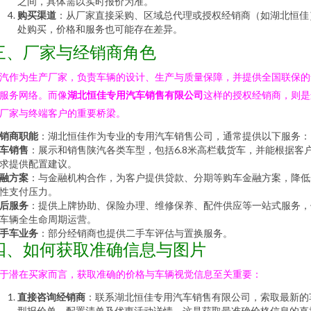
之间，具体需以实时报价为准。
购买渠道
：从厂家直接采购、区域总代理或授权经销商（如湖北恒佳
处购买，价格和服务也可能存在差异。
三、厂家与经销商角色
汽作为生产厂家，负责车辆的设计、生产与质量保障，并提供全国联保的
服务网络。而像
湖北恒佳专用汽车销售有限公司
这样的授权经销商，则是
厂家与终端客户的重要桥梁。
销商职能
：湖北恒佳作为专业的专用汽车销售公司，通常提供以下服务：
车销售
：展示和销售陕汽各类车型，包括6.8米高栏载货车，并能根据客
求提供配置建议。
融方案
：与金融机构合作，为客户提供贷款、分期等购车金融方案，降低
性支付压力。
后服务
：提供上牌协助、保险办理、维修保养、配件供应等一站式服务，
车辆全生命周期运营。
手车业务
：部分经销商也提供二手车评估与置换服务。
四、如何获取准确信息与图片
于潜在买家而言，获取准确的价格与车辆视觉信息至关重要：
直接咨询经销商
：联系湖北恒佳专用汽车销售有限公司，索取最新的
型报价单、配置清单及优惠活动详情。这是获取最准确价格信息的直