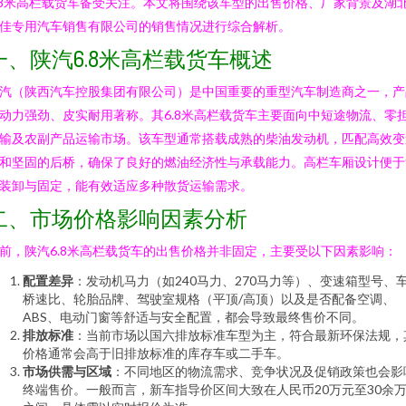
.8米高栏载货车备受关注。本文将围绕该车型的出售价格、厂家背景及湖
佳专用汽车销售有限公司的销售情况进行综合解析。
一、陕汽6.8米高栏载货车概述
汽（陕西汽车控股集团有限公司）是中国重要的重型汽车制造商之一，产
动力强劲、皮实耐用著称。其6.8米高栏载货车主要面向中短途物流、零
输及农副产品运输市场。该车型通常搭载成熟的柴油发动机，匹配高效变
和坚固的后桥，确保了良好的燃油经济性与承载能力。高栏车厢设计便于
装卸与固定，能有效适应多种散货运输需求。
二、市场价格影响因素分析
前，陕汽6.8米高栏载货车的出售价格并非固定，主要受以下因素影响：
配置差异
：发动机马力（如240马力、270马力等）、变速箱型号、
桥速比、轮胎品牌、驾驶室规格（平顶/高顶）以及是否配备空调、
ABS、电动门窗等舒适与安全配置，都会导致最终售价不同。
排放标准
：当前市场以国六排放标准车型为主，符合最新环保法规，
价格通常会高于旧排放标准的库存车或二手车。
市场供需与区域
：不同地区的物流需求、竞争状况及促销政策也会影
终端售价。一般而言，新车指导价区间大致在人民币20万元至30余